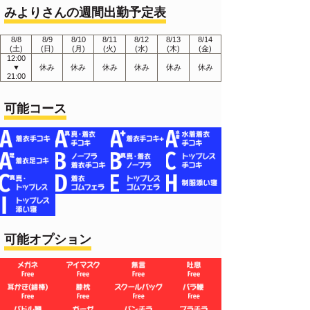
みよりさんの週間出勤予定表
8/8
8/9
8/10
8/11
8/12
8/13
8/14
(土)
(日)
(月)
(火)
(水)
(木)
(金)
12:00
▼
休み
休み
休み
休み
休み
休み
21:00
可能コース
可能オプション