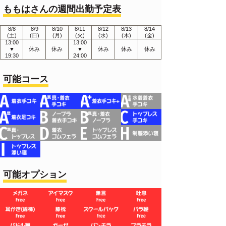
ももはさんの週間出勤予定表
8/8
8/9
8/10
8/11
8/12
8/13
8/14
(土)
(日)
(月)
(火)
(水)
(木)
(金)
13:00
13:00
▼
休み
休み
▼
休み
休み
休み
19:30
24:00
可能コース
可能オプション